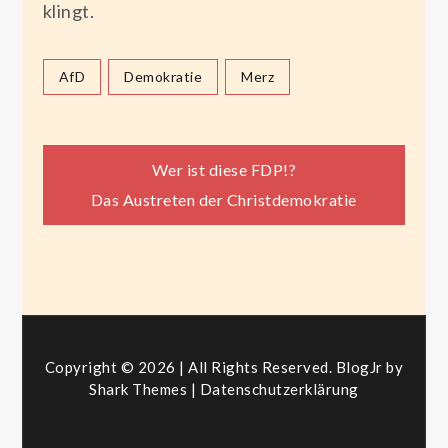
klingt.
AfD
Demokratie
Merz
Beitragsnavigation
Wer ist diese FDP!?
Das Austreten der Christdemokratie
Copyright © 2026 | All Rights Reserved. BlogJr by
Shark Themes
|
Datenschutzerklärung