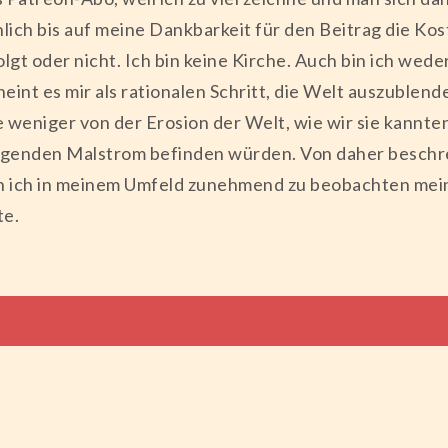
ächlich bis auf meine Dankbarkeit für den Beitrag die Ko
lgt oder nicht. Ich bin keine Kirche. Auch bin ich wede
int es mir als rationalen Schritt, die Welt auszublen
e weniger von der Erosion der Welt, wie wir sie kannten
igenden Malstrom befinden würden. Von daher beschre
n ich in meinem Umfeld zunehmend zu beobachten mein
te.
tion