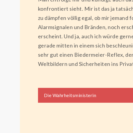
konfrontiert sieht. Mir ist das ja tats
zu dämpfen völlig egal, ob mir jemand fo
Alarmsignalen und Bränden, noch ersche
erscheint. Und ja, auch ich würde gern
gerade mitten in einem sich beschleun
sehr gut einen Biedermeier-Reflex, de
Weltbildern und Sicherheiten ins Priva
Beitragsnaviga
Die Wahrheitsministerin