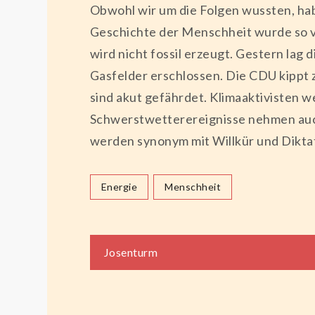
Obwohl wir um die Folgen wussten, hab
Geschichte der Menschheit wurde so vi
wird nicht fossil erzeugt. Gestern la
Gasfelder erschlossen. Die CDU kippt
sind akut gefährdet. Klimaaktivisten 
Schwerstwetterereignisse nehmen auch
werden synonym mit Willkür und Dikta
Energie
Menschheit
Beitragsnaviga
Josenturm