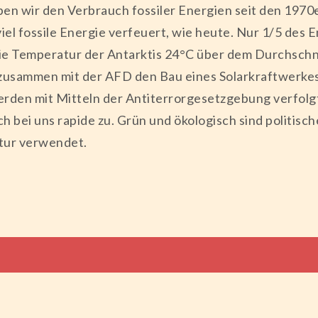
en wir den Verbrauch fossiler Energien seit den 1970e
el fossile Energie verfeuert, wie heute. Nur 1/5 des
g die Temperatur der Antarktis 24°C über dem Durchsch
 zusammen mit der AFD den Bau eines Solarkraftwerke
werden mit Mitteln der Antiterrorgesetzgebung verfolgt
 bei uns rapide zu. Grün und ökologisch sind politis
tur verwendet.
tion