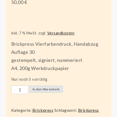
50,00
€
inkl. 7 % MwSt.
zzgl.
Versandkosten
Brickpress Vierfarbendruck, Handabzug
Auflage 30
gestempelt, signiert, nummeriert
A4, 200g Werkdruckpapier
Nur noch 5 vorrätig
Deep
In den Warenkorb
Thought
I
Kategorie:
Brickpress
Schlagwort:
Brickpress
Menge