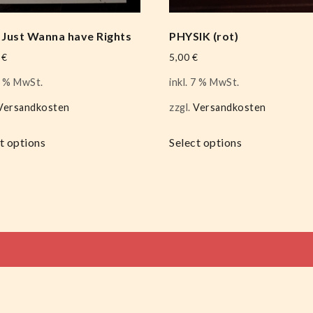
s Just Wanna have Rights
PHYSIK (rot)
0
€
5,00
€
 7 % MwSt.
inkl. 7 % MwSt.
Versandkosten
zzgl.
Versandkosten
t options
Select options
tion