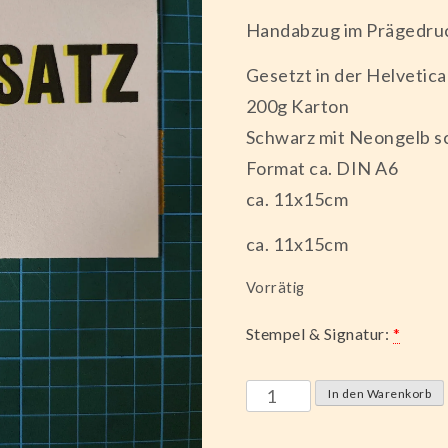
Handabzug im Prägedru
Gesetzt in der Helvetica
200g Karton
Schwarz mit Neongelb sc
Format ca. DIN A6
ca. 11x15cm
ca. 11x15cm
Vorrätig
Stempel & Signatur:
*
BLEI(BT)SATZ
In den Warenkorb
Menge