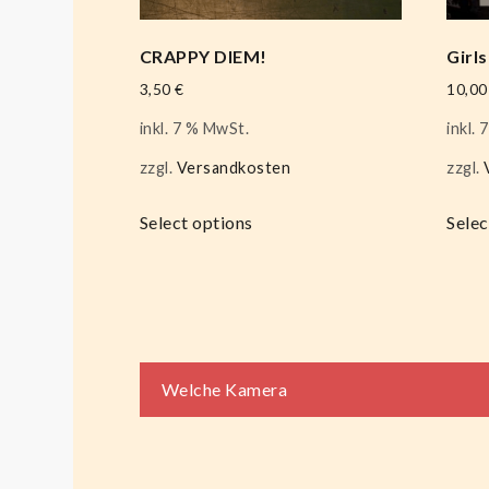
CRAPPY DIEM!
Girl
3,50
€
10,0
inkl. 7 % MwSt.
inkl.
zzgl.
Versandkosten
zzgl.
Select options
Selec
Beitragsnaviga
Welche Kamera