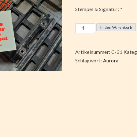
Stempel & Signatur:
*
Ignoring
In den Warenkorb
the
climatecrisis
Artikelnummer:
C-31
Kateg
Menge
Schlagwort:
Aurora