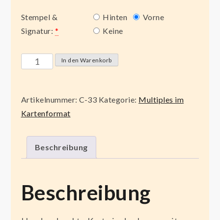
Stempel &
Hinten
Vorne
Signatur:
*
Keine
Laureae
In den Warenkorb
FCK
NZS
Artikelnummer:
C-33
Kategorie:
Multiples im
Menge
Kartenformat
Beschreibung
Beschreibung