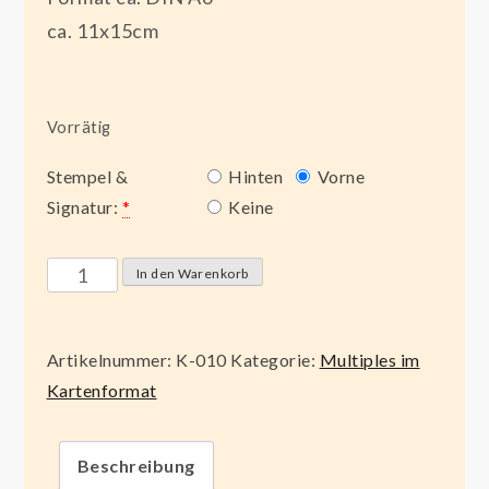
ca. 11x15cm
Vorrätig
Stempel &
Hinten
Vorne
Signatur:
*
Keine
Reden
In den Warenkorb
ist
Silber
Artikelnummer:
K-010
Kategorie:
Multiples im
Menge
Kartenformat
Beschreibung