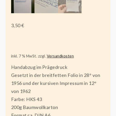
3,50
€
inkl. 7 % MwSt.
zzgl.
Versandkosten
Handabzug im Prägedruck
Gesetzt in der breitfetten Folio in 28° von
1956 und der kursiven Impressum in 12°
von 1962
Farbe: HKS 43
200g Baumwollkarton
Format ca. DIN A6