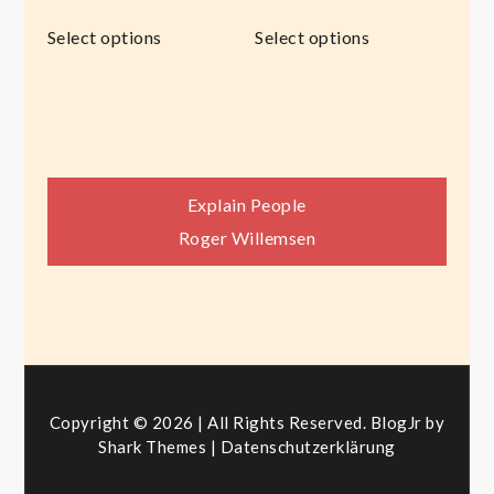
Select options
Select options
Beitragsnavigation
Explain People
Roger Willemsen
Copyright © 2026 | All Rights Reserved. BlogJr by
Shark Themes
|
Datenschutzerklärung