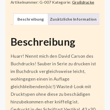
Artikelnummer:
G-007
Kategorie:
Großdrucke
x
30cm
Menge
Beschreibung
Zusätzliche Information
Beschreibung
Huarr! Nennt mich den David Carson des
Buchdrucks! Sauber in Serie zu drucken ist
im Buchdruck vergleichsweise leicht,
wohingegen einen in Auflage
gleichbleibenden(sic!) Wasted-Look mit
Drucktypen ohne diese zu beschädigen
hinzubekommen eher kniffelig ist.
Gedruckt in der Schriftart Vertikal, 42 x30