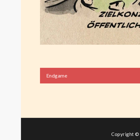
Beitragsnaviga
Endgame
Copyright © 