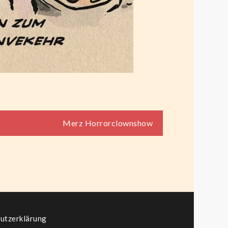
Merz Horrorclownshow
utzerklärung