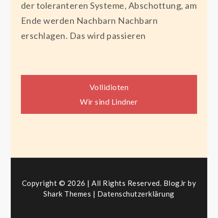
der toleranteren Systeme, Abschottung, am
Ende werden Nachbarn Nachbarn
erschlagen. Das wird passieren
Beitragsnavigation
Vollidioten
Wir sind Lindner
Copyright © 2026 | All Rights Reserved. BlogJr by
Shark Themes
|
Datenschutzerklärung