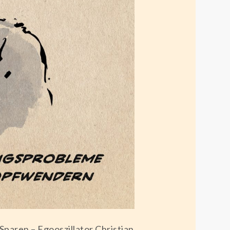
paren – Egooszillator Christian