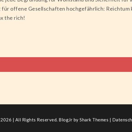
 für offene Gesellschaften hochgefährlich: Reichtum k
 the rich!
tion
2026 | All Rights Reserved. BlogJr by
Shark Themes
|
Datensch