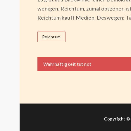
wenigen. Reichtum, zumal obszöner, ist
Reichtum kauft Medien. Deswegen: Tax
Reichtum
Beitragsnaviga
Wahrhaftigkeit tut not
Copyright © 