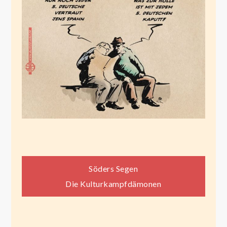
Beitragsnavigation
Söders Segen
Die Kulturkampfdämonen