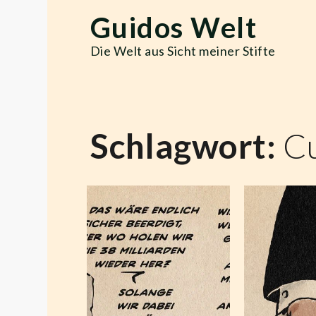
Skip
Guidos Welt
to
content
Die Welt aus Sicht meiner Stifte
Schlagwort:
C
D
Die