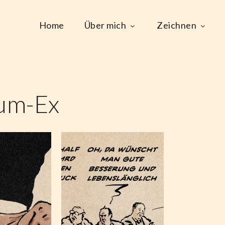
Home
Über mich
Zeichnen
um-Ex
Die
ie
Gleichheit