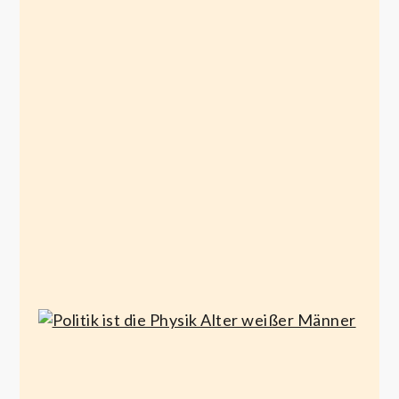
To Wald
Klimafreiheit
or not to
Wald
April
30,
September 16,
2021
2020