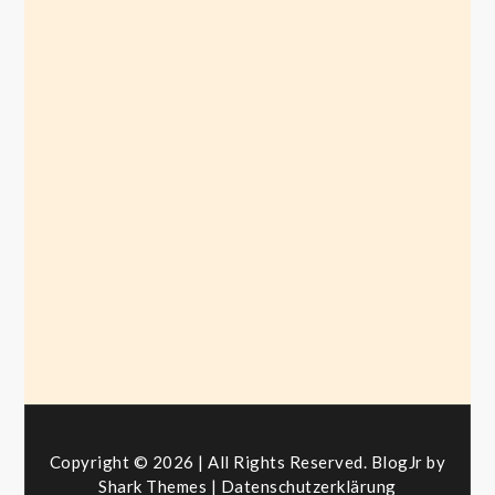
Politik ist die Physik
Alter weißer Männer
November 12, 2020
Copyright © 2026 | All Rights Reserved. BlogJr by
Shark Themes
|
Datenschutzerklärung