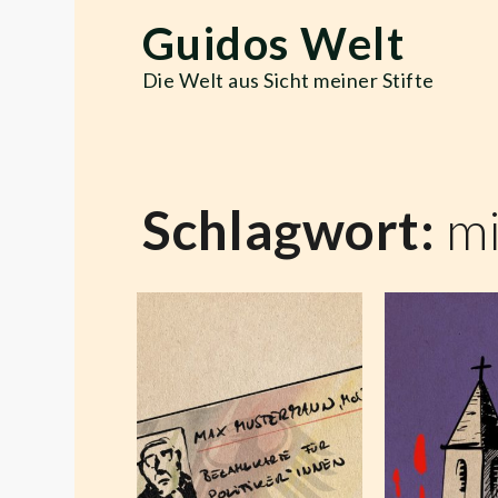
Skip
Guidos Welt
to
content
Die Welt aus Sicht meiner Stifte
Schlagwort:
m
S
Bezahlkartenlösung