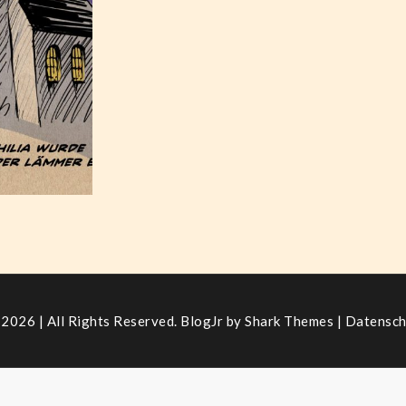
philia
ber 8,
021
2026 | All Rights Reserved. BlogJr by
Shark Themes
|
Datensch