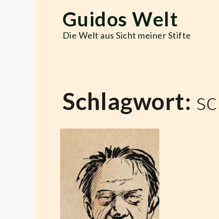
Skip
Guidos Welt
to
content
Die Welt aus Sicht meiner Stifte
Schlagwort:
sc
Bodo
Schiffmann
des