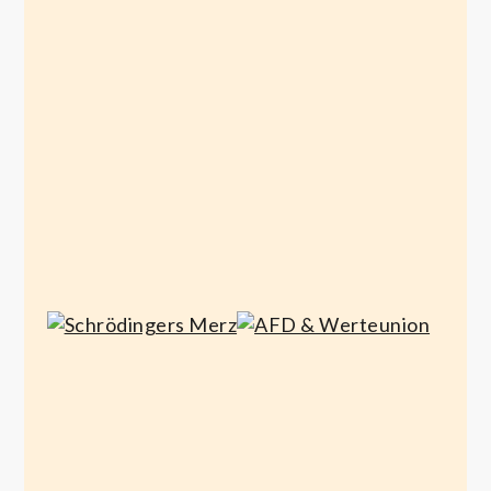
für
ist
alle!
vorbei
April 28,
April 25,
2021
2021
Schrödingers
AFD &