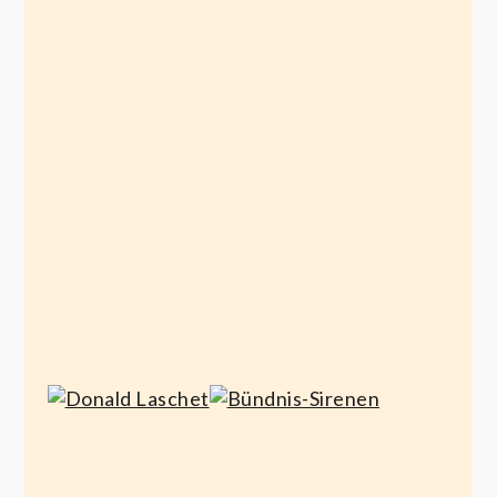
Da hilft auch kein
Fleckenreiniger
mehr
Januar 29, 2023