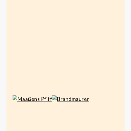
Donald
Bündnis-
Laschet
Sirenen
Juli 13,
Juni 28,
2021
2021