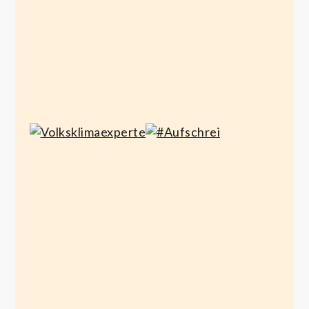
#Aufschrei
Volksklimaexperte
Januar
Januar 26,
21,
2020
2020