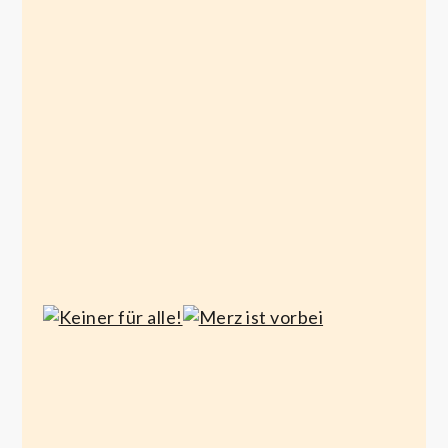
Maaßens
Brandmaurer
Pfiff
Mai 30,
Juni 7,
2021
2021
Keiner
Merz