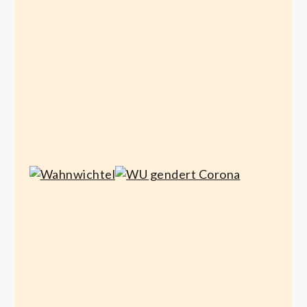
allgemein
Lebensunwerten
sterben
Dezember 27, 2020
WU
Wahnwichtel
gendert
Corona