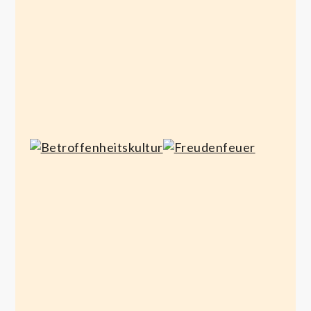
16,
12,
17,
2020
2020
2020
Freudenfeuer
Betroffenheitskultur
Februar
März 6, 2020
6, 2020