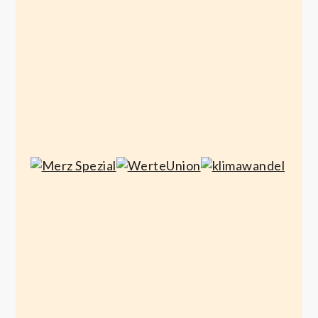
Mai 4,
2020
März 28,
2020
Merz
WerteUnion
klimawandel
Spezial
März
Februar
März