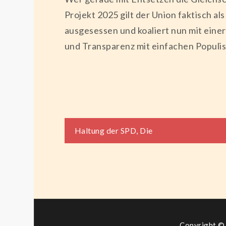
Projekt 2025 gilt der Union faktisch a
ausgesessen und koaliert nun mit einer
und Transparenz mit einfachen Populis
Beitragsnaviga
Haltung der SPD, Die
Copyright © 