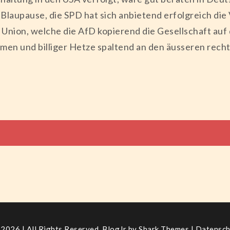
ls Blaupause, die SPD hat sich anbietend erfolgreich d
 Union, welche die AfD kopierend die Gesellschaft auf 
men und billiger Hetze spaltend an den äusseren rech
tion
2026 | All Rights Reserved. BlogJr by
Shark Themes
|
Datensch