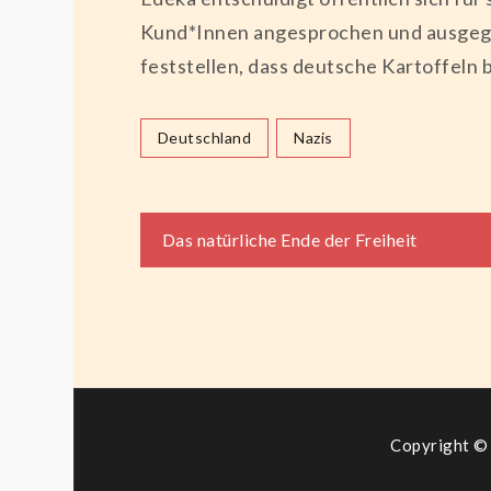
Kund*Innen angesprochen und ausgegren
feststellen, dass deutsche Kartoffeln 
Deutschland
Nazis
Beitragsnaviga
Das natürliche Ende der Freiheit
Copyright © 