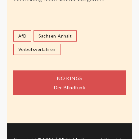
AfD
Sachsen-Anhalt
Verbotsverfahren
Beitragsnavigation
NO KINGS
Der Blindfunk