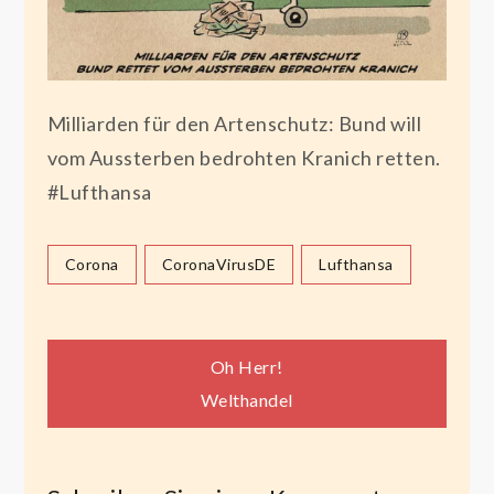
Milliarden für den Artenschutz: Bund will
vom Aussterben bedrohten Kranich retten.
#Lufthansa
Corona
CoronaVirusDE
Lufthansa
Beitragsnavigation
Oh Herr!
Welthandel