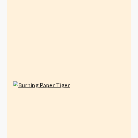
at
takes the
work
bus
Januar
April 6, 2026
5, 2020
Burning