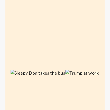
Trumpspeak
Käthes
Welt
April
7,
April 6,
2026
2026
Trump
Sleepy Don