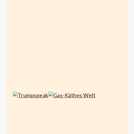
Merzsche‘
Handlungsfähigkeitssimulation
April 10, 2026
Gas-