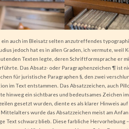
h ein auch im Bleisatz selten anzutreffendes typograph
udius jedoch hat es in allen Graden, ich vermute, weil
mutenden Texten legte, deren Schriftformsprache er m
führte. Das Absatz- oder Paragraphenzeichen ¶ ist ni
chen für juristische Paragraphen §, den zwei verschl
ion im Text entstammen. Das Absatzzeichen, auch Pil
te hinweg ein sichtbares und bedeutsames Zeichen im S
eilen gesetzt wurden, diente es als klarer Hinweis au
ittelalters wurde das Absatzzeichen meist am Anfang 
ige Text schwarz blieb. Diese farbliche Hervorhebung 