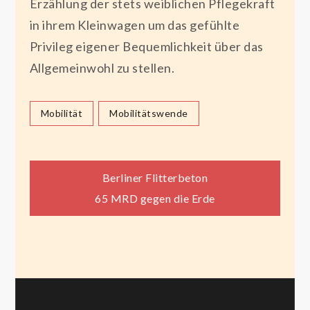
Erzählung der stets weiblichen Pflegekraft
in ihrem Kleinwagen um das gefühlte
Privileg eigener Bequemlichkeit über das
Allgemeinwohl zu stellen.
Mobilität
Mobilitätswende
Beitragsnavigation
Berliner Flitterbeton
65 MRD gegen die Erde