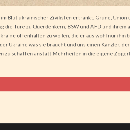
 im Blut ukrainischer Zivilisten ertränkt, Grüne, Unio
ung die Türe zu Querdenkern, BSW und AFD und ihrem a
Ukraine offenhalten zu wollen, die er aus wohl nur ih
 der Ukraine was sie braucht und uns einen Kanzler, d
en zu schaffen anstatt Mehrheiten in die eigene Zöger
tion