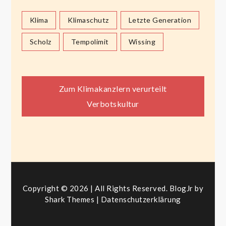
Klima
Klimaschutz
Letzte Generation
Scholz
Tempolimit
Wissing
Beitragsnavigation
Zum Klimakanzlern verurteilt
Verbotskultur
Copyright © 2026 | All Rights Reserved. BlogJr by
Shark Themes
|
Datenschutzerklärung