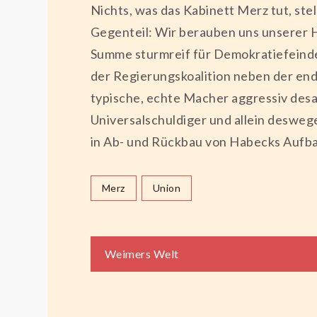
Nichts, was das Kabinett Merz tut, ste
Gegenteil: Wir berauben uns unserer H
Summe sturmreif für Demokratiefeinde 
der Regierungskoalition neben der ende
typische, echte Macher aggressiv desa
Universalschuldiger und allein deswege
in Ab- und Rückbau von Habecks Aufba
Merz
Union
Beitragsnaviga
Weimers Welt