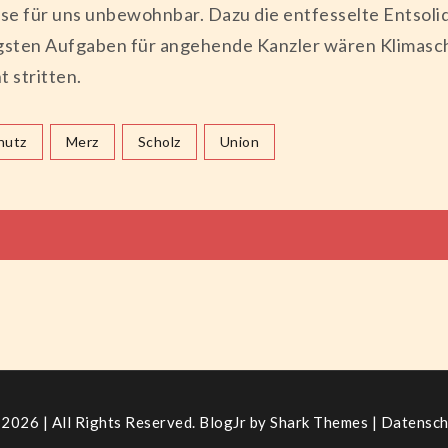
e für uns unbewohnbar. Dazu die entfesselte Entsolida
gsten Aufgaben für angehende Kanzler wären Klimaschu
 stritten.
hutz
Merz
Scholz
Union
tion
2026 | All Rights Reserved. BlogJr by
Shark Themes
|
Datensch