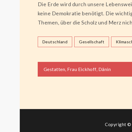
Die Erde wird durch unsere Lebensweis
keine Demokratie benötigt. Die wichti
Themen, über die Scholz und Merz nicht
Deutschland
Gesellschaft
Klimasc
Beitragsnaviga
Gestatten, Frau Eickhoff, Dänin
Copyright © 