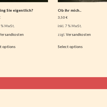
ng Sie eigentlich?
Ob ihr mich..
€
3,50
€
 7 % MwSt.
inkl. 7 % MwSt.
Versandkosten
zzgl.
Versandkosten
t options
Select options
tion