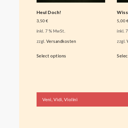
Heul Doch!
Wissi
3,50
€
5,00
inkl. 7 % MwSt.
inkl.
zzgl.
Versandkosten
zzgl.
Select options
Selec
Beitragsnaviga
Veni, Vidi, Violini