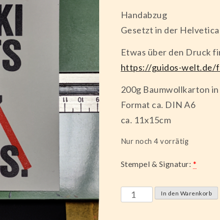
Handabzug
Gesetzt in der Helvetica
Etwas über den Druck fin
https://guidos-welt.de/
200g Baumwollkarton in
Format ca. DIN A6
ca. 11x15cm
Nur noch 4 vorrätig
Stempel & Signatur:
*
KI
In den Warenkorb
Menge