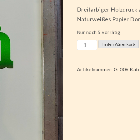
Dreifarbiger Holzdruck 
Naturweißes Papier Dor
Nur noch 5 vorrätig
"DAFUQ?"
In den Warenkorb
42
x
Artikelnummer:
G-006
Kate
30cm
Menge