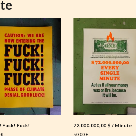
te
! Fuck! Fuck!
72.000.000,00 $ / Minute
0
€
50,00
€