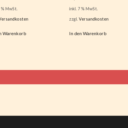
 7 % MwSt.
inkl. 7 % MwSt.
Versandkosten
zzgl.
Versandkosten
en Warenkorb
In den Warenkorb
tion