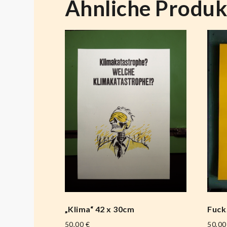
Ähnliche Produk
„Klima“ 42 x 30cm
Fuck
50,00
€
50,0