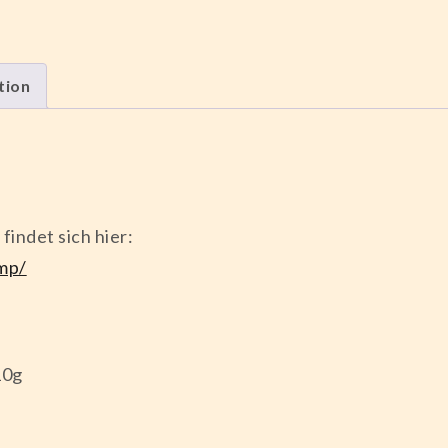
tion
indet sich hier:
ump/
10g