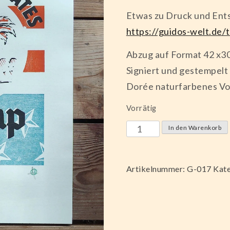
Etwas zu Druck und Ents
https://guidos-welt.de/
Abzug auf Format 42 x3
Signiert und gestempelt
Dorée naturfarbenes Vo
Vorrätig
United
In den Warenkorb
States
of
Artikelnummer:
G-017
Kate
Trump
Menge