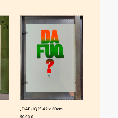
„DAFUQ?“ 42 x 30cm
50,00
€