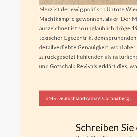
Merz ist der ewig politisch Untote Wi
Machtkämpfe gewonnen, als er. Der Ma
auszeichnet ist so unglaublich dröge 
toxischer Egozentrik, dem sprühenden E
detailverliebte Genauigkeit, wohl abe
zurückgesetzt Fühlenden als natürlich
und Gotschalk Revivals erklärt dies, wa
Beitragsnaviga
RMS Deutschland rammt Coronaberg!
Schreiben Si