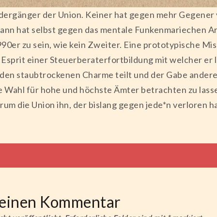
edergänger der Union. Keiner hat gegen mehr Gegener v
nn hat selbst gegen das mentale Funkenmariechen Arm
1990er zu sein, wie kein Zweiter. Eine prototypische 
sprit einer Steuerberaterfortbildung mit welcher er le
r den staubtrockenen Charme teilt und der Gabe andere
e Wahl für hohe und höchste Ämter betrachten zu lass
rum die Union ihn, der bislang gegen jede*n verloren ha
tion
e einen Kommentar