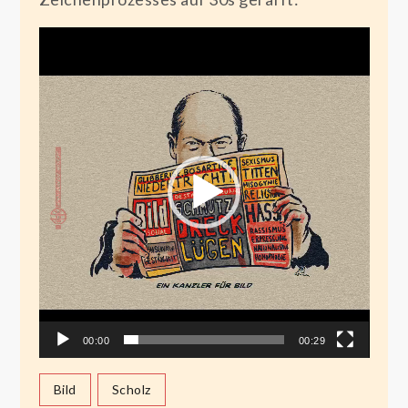
Video-
Player
00:00
00:29
Bild
Scholz