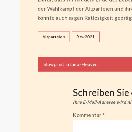
der Wahlkampf der Altparteien und ihr
könnte auch sagen Ratlosigkeit gepräg
Altparteien
Btw2021
Beitragsnaviga
Slowprint in Lino-Heaven
Schreiben Si
Ihre E-Mail-Adresse wird nic
Kommentar
*