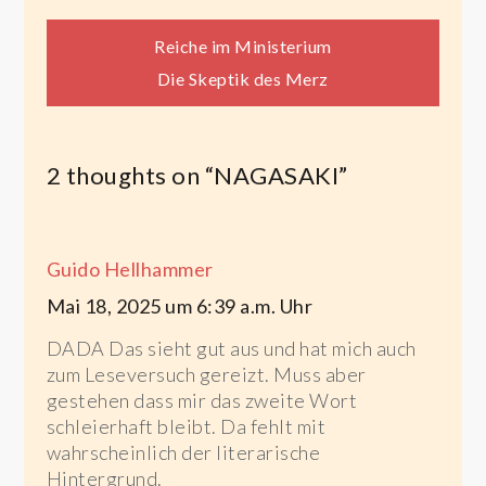
Beitragsnavigation
Reiche im Ministerium
Die Skeptik des Merz
2 thoughts on “
NAGASAKI
”
Guido Hellhammer
Mai 18, 2025 um 6:39 a.m. Uhr
DADA Das sieht gut aus und hat mich auch
zum Leseversuch gereizt. Muss aber
gestehen dass mir das zweite Wort
schleierhaft bleibt. Da fehlt mit
wahrscheinlich der literarische
Hintergrund.