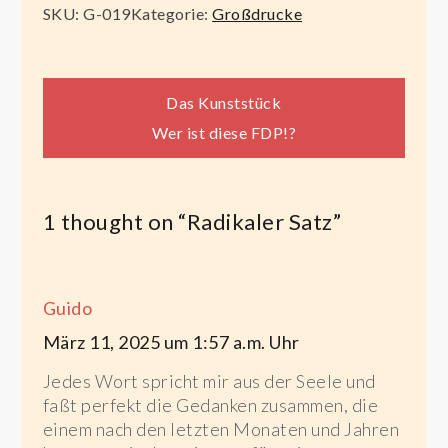
l
SKU:
G-019
Kategorie:
Großdrucke
c
h
e
Beitragsnavigation
Das Kunststück
K
Wer ist diese FDP!?
a
m
e
1 thought on “
Radikaler Satz
”
r
a
M
Guido
e
März 11, 2025 um 1:57 a.m. Uhr
n
g
Jedes Wort spricht mir aus der Seele und
e
faßt perfekt die Gedanken zusammen, die
einem nach den letzten Monaten und Jahren