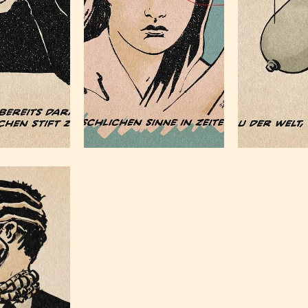
dear
stler
war gestern
frien
A
1, 2026
Mai 27, 2026
Mai 20
game