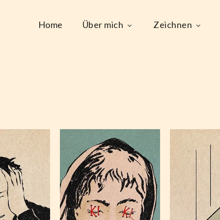
Home
Über mich
Zeichnen
This 
AI,
KI
WAHRnehmung