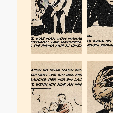
smart, fart
Kün
Mai 31, 2026
Mai 3
Liebe in
Zeiten der
End