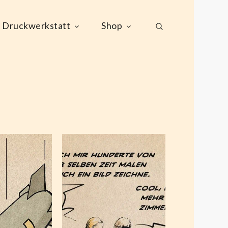
Druckwerkstatt
Shop
Das
is the
Konzept
 my
von