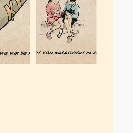
 old
Kreativität
d, the
in Zeiten
I
der KI
, 2026
Juli 20, 2025