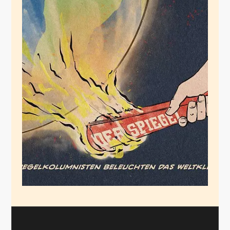
„In der Hitze
tropischer Nächte
fühlen sich
Besserwisser
pudelwohl“
Juli 2, 2026