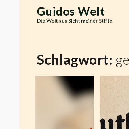
Skip
Guidos Welt
to
content
Die Welt aus Sicht meiner Stifte
Schlagwort:
ge
Wir 
Bayerns
dan