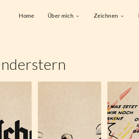
Home
Über mich
Zeichnen
nderstern
wären
n mal
Verbotskultur
Prior