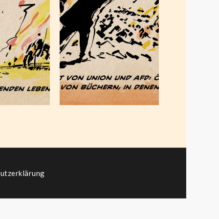
Sprachkultur
er 15,
August 18,
23
2023
utzerklärung