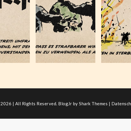
eder
weit
Dezember 6,
Novemb
2023
20
ber 7,
023
2026 | All Rights Reserved. BlogJr by
Shark Themes
|
Datensch