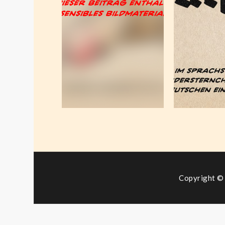
Gender-
wi
Tipp-Ex
so
Juli 16, 2024
Dezem
2
Copyright © 