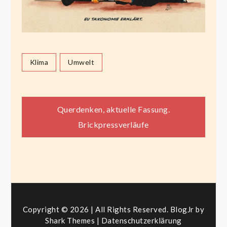
Klima
Umwelt
Beitragsnavigation
Querdenken, aktuelle Fassung.
Brickpressverläufe
Copyright © 2026 | All Rights Reserved. BlogJr by
Shark Themes
|
Datenschutzerklärung