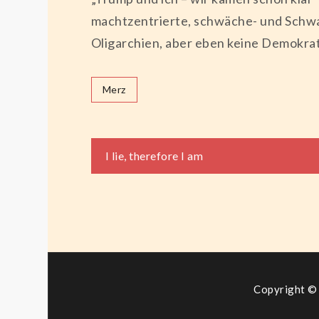
machtzentrierte, schwäche- und Schw
Oligarchien, aber eben keine Demokra
Merz
Beitragsnaviga
I lie, therefore I am
Copyright © 