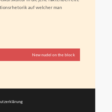
ionsrhetorik auf welcher man
New nudel on the block
utzerklärung