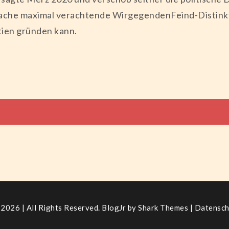
ache maximal verachtende WirgegendenFeind-Distinkt
tien gründen kann.
tion
2026 | All Rights Reserved. BlogJr by
Shark Themes
|
Datensch