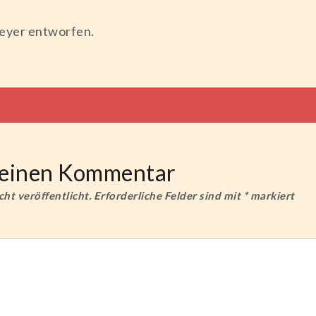
Meyer entworfen.
tion
e einen Kommentar
ht veröffentlicht.
Erforderliche Felder sind mit
*
markiert