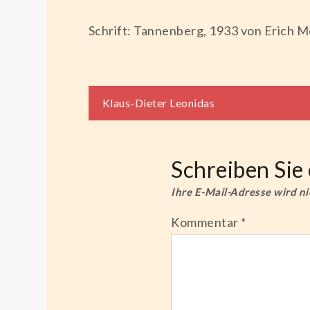
Schrift: Tannenberg, 1933 von Erich 
Beitragsnaviga
Klaus-Dieter Leonidas
Schreiben Si
Ihre E-Mail-Adresse wird nic
Kommentar
*