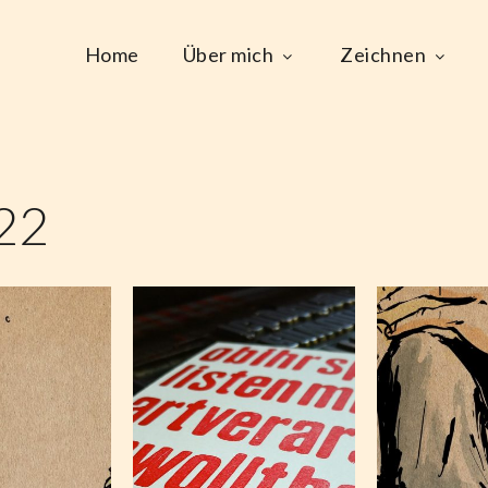
Home
Über mich
Zeichnen
022
Ob ihr
Medi