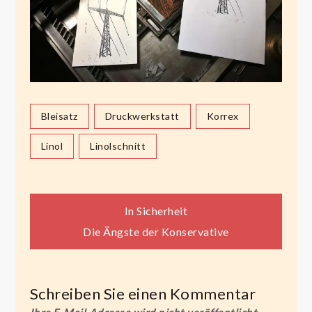
Bleisatz
Druckwerkstatt
Korrex
Linol
Linolschnitt
Beitragsnavigation
In Sicherheit
Die Ängste der Konservative
Schreiben Sie einen Kommentar
Ihre E-Mail-Adresse wird nicht veröffentlicht.