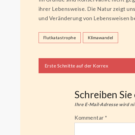
ihrer Lebensweise. Die Natur zeigt un
und Veränderung von Lebensweisen b
Flutkatastrophe
Klimawandel
Beitragsnaviga
Erste Schnitte auf der Korrex
Schreiben Si
Ihre E-Mail-Adresse wird nic
Kommentar
*