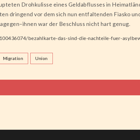
pteten Drohkulisse eines Geldabflusses in Heimatländ
ten dringend vor dem sich nun entfaltenden Fiasko u
egen–ihnen war der Beschluss nicht hart genug.
_100436074/bezahlkarte-das-sind-die-nachteile-fuer-asylbe
Migration
Union
tion