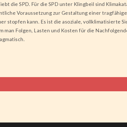
iebt die SPD. Für die SPD unter Klingbeil sind Klimaka
entliche Voraussetzung zur Gestaltung einer tragfähig
r stopfen kann. Es ist die asoziale, vollklimatisierte S
dem man Folgen, Lasten und Kosten für die Nachfolgen
ragmatisch.
tion