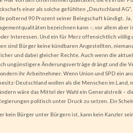
kschefs einer als solche gefühlten „Deutschland AG“,
e polternd 90 Prozent seiner Belegschaft kündigt. Ja,
ementqualitäten bezeichnen kann –, vor allem aber is
der Interessen. Und ein für Merz offensichtlich völli
en sind Bürger keine kündbaren Angestellten, niemand
icher und dabei gleicher Rechte. Auch wenn die aktue
utlich ungünstigere Änderungsverträge drängt und die V
 sondern ihr Arbeitnehmer. Wenn Union und SPD ein and
besitz-Deutschland wollen als die Menschen im Land, 
ändern wäre das Mittel der Wahl ein Generalstreik – di
 Regierungen politisch unter Druck zu setzen. Ein Sche
der kein Bürger unter Bürgern ist, kann kein Kanzler sei